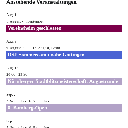
Anstehende Veranstaltungen
ein
Aug.
1
1. August
-
4. September
Vereinsheim geschlossen
Aug.
9
9. August, 8:00
-
15. August, 12:00
DSJ-Sommercamp nahe Göttingen
Aug.
13
20:00
-
23:30
Nürnberger Stadtblitzmeisterschaft: Augustrunde
Sep.
2
2. September
-
6. September
8. Bamberg-Open
Sep.
5
5. September
-
6. September