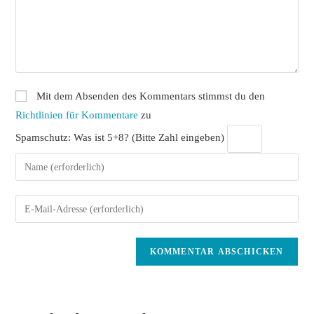
Mit dem Absenden des Kommentars stimmst du den
Richtlinien für Kommentare
zu
Spamschutz: Was ist 5+8? (Bitte Zahl eingeben)
Gib
deinen
Namen
Gib
oder
deine
Benutzernamen
E-
zum
Mail-
Kommentieren
Adresse
ein
zum
Kommentieren