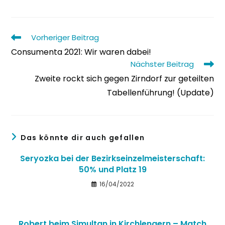
Weitere
Vorheriger Beitrag
Artikel
Consumenta 2021: Wir waren dabei!
ansehen
Nächster Beitrag
Zweite rockt sich gegen Zirndorf zur geteilten
Tabellenführung! (Update)
Das könnte dir auch gefallen
Seryozka bei der Bezirkseinzelmeisterschaft:
50% und Platz 19
16/04/2022
Robert beim Simultan in Kirchlengern – Match