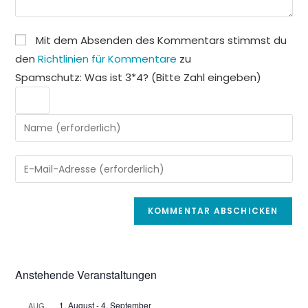
Mit dem Absenden des Kommentars stimmst du
den
Richtlinien für Kommentare
zu
Spamschutz: Was ist 3*4? (Bitte Zahl eingeben)
Gib
deinen
Namen
Gib
oder
deine
Benutzernamen
E-
zum
Mail-
Kommentieren
Adresse
ein
zum
Kommentieren
Anstehende Veranstaltungen
ein
1. August
-
4. September
AUG.