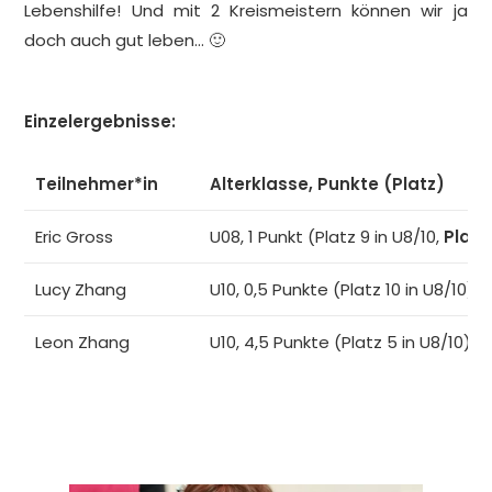
Lebenshilfe! Und mit 2 Kreismeistern können wir ja
doch auch gut leben… 🙂
Einzelergebnisse:
Teilnehmer*in
Alterklasse, Punkte (Platz)
Eric Gross
U08, 1 Punkt (Platz 9 in U8/10,
Platz 
Lucy Zhang
U10, 0,5 Punkte (Platz 10 in U8/10)
Leon Zhang
U10, 4,5 Punkte (Platz 5 in U8/10)
Jan Vilinski
U14, 2 Punkte (Platz 4)
Finn Deuschle
U16, 0 Punkte (Platz 14 in U16/U18)