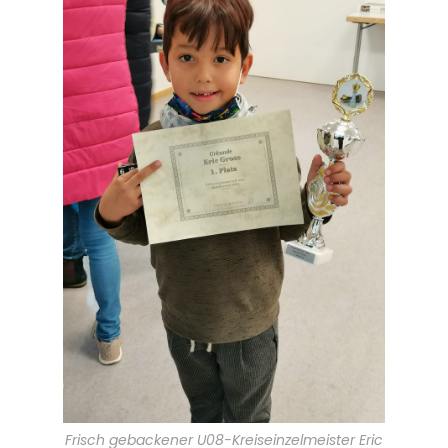
Seryozka Schalaev
U18, 2,5 Punkte (Platz 7 in U16/U18,
Mark Vilinski
U16, 3 Punkte (Platz 6 in U16/U18)
Frisch gebackener U08-Kreiseinzelmeister Eric