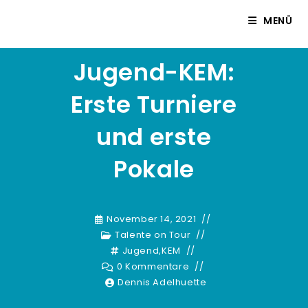
Zum
Dennis Adelhuette
MENÜ
Inhalt
springen
Jugend-KEM:
Erste Turniere
und erste
Pokale
November 14, 2021
Talente on Tour
Jugend
,
KEM
0 Kommentare
Dennis Adelhuette