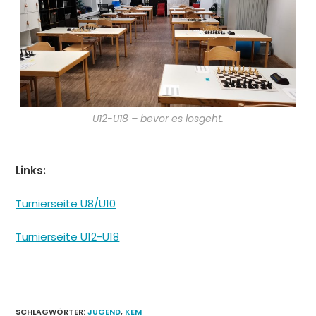
U12-U18 – bevor es losgeht.
Links:
Turnierseite U8/U10
Turnierseite U12-U18
SCHLAGWÖRTER
:
JUGEND
,
KEM