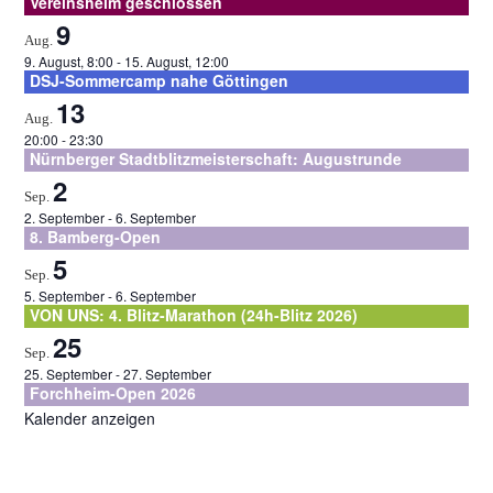
Vereinsheim geschlossen
9
Aug.
9. August, 8:00
-
15. August, 12:00
DSJ-Sommercamp nahe Göttingen
13
Aug.
20:00
-
23:30
Nürnberger Stadtblitzmeisterschaft: Augustrunde
2
Sep.
2. September
-
6. September
8. Bamberg-Open
5
Sep.
5. September
-
6. September
VON UNS: 4. Blitz-Marathon (24h-Blitz 2026)
25
Sep.
25. September
-
27. September
Forchheim-Open 2026
Kalender anzeigen