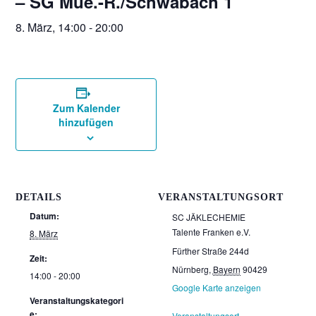
– SG Mue.-R./Schwabach 1
8. März, 14:00
-
20:00
Zum Kalender
hinzufügen
DETAILS
VERANSTALTUNGSORT
Datum:
SC JÄKLECHEMIE
Talente Franken e.V.
8. März
Fürther Straße 244d
Zeit:
Nürnberg
,
Bayern
90429
14:00 - 20:00
Google Karte anzeigen
Veranstaltungskategori
e:
Veranstaltungsort-