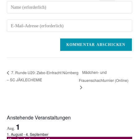
Gib
deinen
Namen
Gib
oder
deine
Benutzernamen
E-
zum
Mail-
Kommentieren
Adresse
ein
zum
Kommentieren
Mädchen- und
7. Runde U20: Zabo-Eintracht Nürnberg
ein
– SC JÄKLECHEMIE
Frauenschachturnier (Online)
Anstehende Veranstaltungen
1
Aug.
1. August
-
4. September