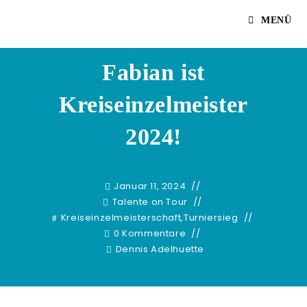
Zum
Dennis Adelhuette
MENÜ
Inhalt
springen
Fabian ist
Kreiseinzelmeister
2024!
Januar 11, 2024
Talente on Tour
Kreiseinzelmeisterschaft
,
Turniersieg
0 Kommentare
Dennis Adelhuette