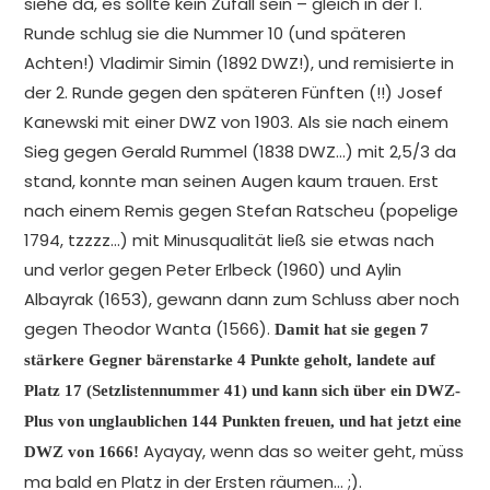
siehe da, es sollte kein Zufall sein – gleich in der 1.
Runde schlug sie die Nummer 10 (und späteren
Achten!) Vladimir Simin (1892 DWZ!), und remisierte in
der 2. Runde gegen den späteren Fünften (!!) Josef
Kanewski mit einer DWZ von 1903. Als sie nach einem
Sieg gegen Gerald Rummel (1838 DWZ…) mit 2,5/3 da
stand, konnte man seinen Augen kaum trauen. Erst
nach einem Remis gegen Stefan Ratscheu (popelige
1794, tzzzz…) mit Minusqualität ließ sie etwas nach
und verlor gegen Peter Erlbeck (1960) und Aylin
Albayrak (1653), gewann dann zum Schluss aber noch
gegen Theodor Wanta (1566).
Damit hat sie gegen 7
stärkere Gegner bärenstarke 4 Punkte geholt, landete auf
Platz 17 (Setzlistennummer 41) und kann sich über ein DWZ-
Plus von unglaublichen 144 Punkten freuen, und hat jetzt eine
Ayayay, wenn das so weiter geht, müss
DWZ von 1666!
ma bald en Platz in der Ersten räumen… ;).