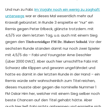
Und nun zu Fabi.
Im Vorjahr noch ein wenig zu zaghaft
unterwegs
war er dieses Mal wesentlich mehr auf
Krawall gebürstet. In Runde 3 erspielte er “nur” ein
Remis gegen Peter Erlbeck, glänzte trotzdem. mit
4,5/5 vor dem letzten Tag, u.a. auch mit einem Sieg
gegen den
. Vor der
Titelverteidiger FM Dr. Hubert Seibold
sechsten Runde standen damit nur noch zwei Spieler
mit 4,5/5 da – Fabi und Youngster Arne Deschler
(über 2000 DWZ). Aber auch hier umschiffte Fabi mit
Schwarz alle Klippen und gewann ungefährdet und
hatte es damit in der letzten Runde in der Hand – ein
Remis würde sehr wahrscheinlich zum Titel reichen,
dieses musste aber gegen die nominelle Nummer 1
FM Oskar Hirn her, welcher mit einem Sieg selber noch
beste Chancen auf den Titel gehabt hätte. Aber
auch hier ließ Fabi nichts anbrennen und erspielte sich