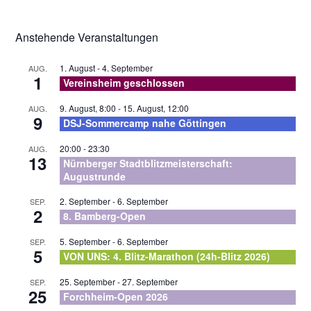
ein
zum
Kommentieren
Anstehende Veranstaltungen
ein
1. August
-
4. September
AUG.
1
Vereinsheim geschlossen
9. August, 8:00
-
15. August, 12:00
AUG.
9
DSJ-Sommercamp nahe Göttingen
20:00
-
23:30
AUG.
13
Nürnberger Stadtblitzmeisterschaft:
Augustrunde
2. September
-
6. September
SEP.
2
8. Bamberg-Open
5. September
-
6. September
SEP.
5
VON UNS: 4. Blitz-Marathon (24h-Blitz 2026)
25. September
-
27. September
SEP.
25
Forchheim-Open 2026