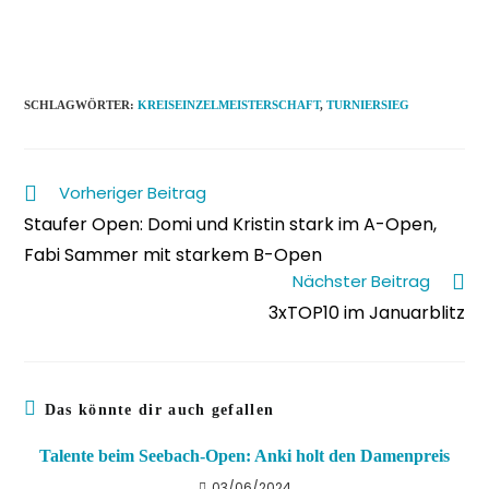
SCHLAGWÖRTER
:
KREISEINZELMEISTERSCHAFT
,
TURNIERSIEG
Weitere
Vorheriger Beitrag
Artikel
Staufer Open: Domi und Kristin stark im A-Open,
ansehen
Fabi Sammer mit starkem B-Open
Nächster Beitrag
3xTOP10 im Januarblitz
Das könnte dir auch gefallen
Talente beim Seebach-Open: Anki holt den Damenpreis
03/06/2024