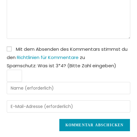
Mit dem Absenden des Kommentars stimmst du
den
Richtlinien für Kommentare
zu
Spamschutz: Was ist 3*4? (Bitte Zahl eingeben)
Gib
deinen
Namen
Gib
oder
deine
Benutzernamen
E-
zum
Mail-
Kommentieren
Adresse