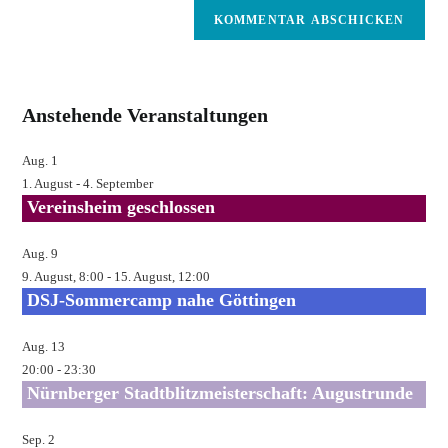
E-
zum
Mail-
Kommentieren
Adresse
ein
zum
Kommentieren
Anstehende Veranstaltungen
ein
Aug.
1
1. August
-
4. September
Vereinsheim geschlossen
Aug.
9
9. August, 8:00
-
15. August, 12:00
DSJ-Sommercamp nahe Göttingen
Aug.
13
20:00
-
23:30
Nürnberger Stadtblitzmeisterschaft: Augustrunde
Sep.
2