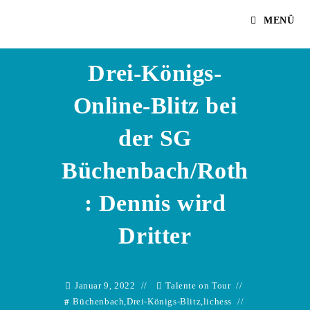
Zum
Dennis Adelhuette
MENÜ
Inhalt
springen
Drei-Königs-
Online-Blitz bei
der SG
Büchenbach/Roth
: Dennis wird
Dritter
Januar 9, 2022
Talente on Tour
Büchenbach
,
Drei-Königs-Blitz
,
lichess