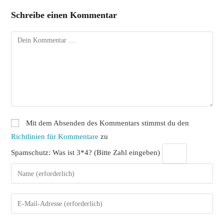
Schreibe einen Kommentar
Kommentar
Mit dem Absenden des Kommentars stimmst du den
Richtlinien für Kommentare
zu
Spamschutz: Was ist 3*4? (Bitte Zahl eingeben)
Gib
deinen
Namen
Gib
oder
deine
Benutzernamen