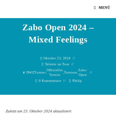
Zum
Philip
MENÜ
Inhalt
springen
Zabo Open 2024 –
Mixed Feelings
Oktober 23, 2024
Talente on Tour
Offizielles
Zabo-
DWZTurnier
,
,
Turniere
,
Turnier
Open
0 Kommentare
Philip
Zuletzt am 23. Oktober 2024 aktualisiert