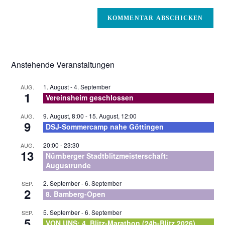
Benutzernamen
E-
zum
Mail-
Kommentieren
Adresse
ein
zum
Kommentieren
Anstehende Veranstaltungen
ein
1. August
-
4. September
AUG.
1
Vereinsheim geschlossen
9. August, 8:00
-
15. August, 12:00
AUG.
9
DSJ-Sommercamp nahe Göttingen
20:00
-
23:30
AUG.
13
Nürnberger Stadtblitzmeisterschaft:
Augustrunde
2. September
-
6. September
SEP.
2
8. Bamberg-Open
5. September
-
6. September
SEP.
5
VON UNS: 4. Blitz-Marathon (24h-Blitz 2026)