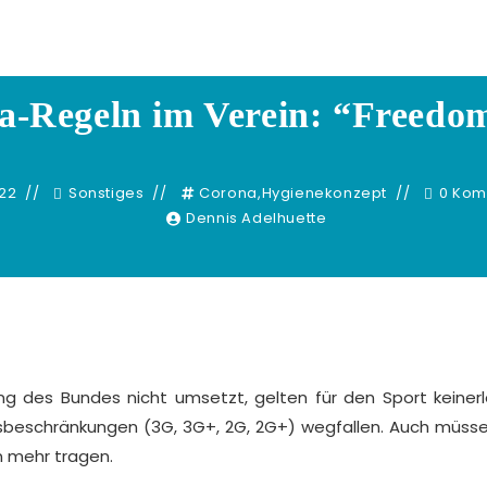
Dennis Adelhuette
a-Regeln im Verein: “Freedo
022
Sonstiges
Corona
,
Hygienekonzept
0 Kom
Dennis Adelhuette
g des Bundes nicht umsetzt, gelten für den Sport keinerl
sbeschränkungen (3G, 3G+, 2G, 2G+) wegfallen. Auch müss
n mehr tragen.