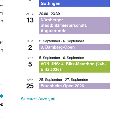
Göttingen
e-
im
20:00
-
23:30
AUG.
13
Nürnberger
ch
Stadtblitzmeisterschaft:
Augustrunde
2. September
-
6. September
SEP.
er
2
8. Bamberg-Open
en
5. September
-
6. September
SEP.
5
VON UNS: 4. Blitz-Marathon (24h-
Blitz 2026)
25. September
-
27. September
SEP.
25
Forchheim-Open 2026
Kalender Anzeigen
os