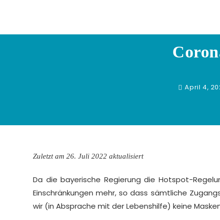
Zum
Inhalt
springen
Coron
April 4, 2
Zuletzt am 26. Juli 2022 aktualisiert
Da die bayerische Regierung die Hotspot-Regelun
Einschränkungen mehr, so dass sämtliche Zugang
wir (in Absprache mit der Lebenshilfe) keine Maske