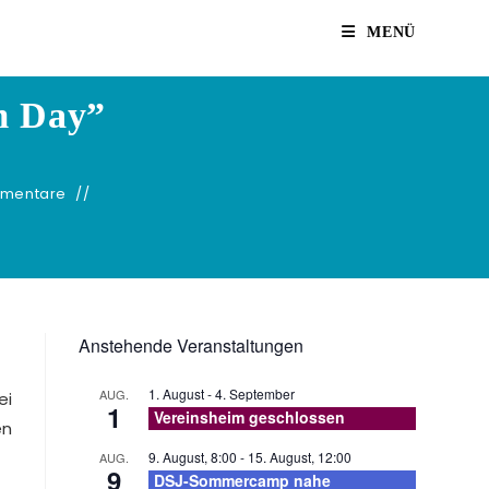
MENÜ
m Day”
mentare
Anstehende Veranstaltungen
1. August
-
4. September
AUG.
ei
1
Vereinsheim geschlossen
en
9. August, 8:00
-
15. August, 12:00
AUG.
9
DSJ-Sommercamp nahe