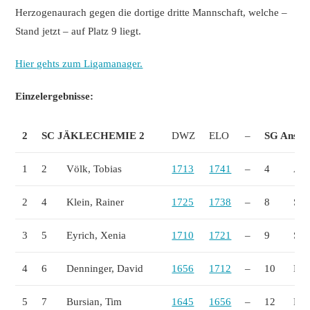
Herzogenaurach gegen die dortige dritte Mannschaft, welche –
Stand jetzt – auf Platz 9 liegt.
Hier gehts zum Ligamanager.
Einzelergebnisse:
2
SC JÄKLECHEMIE 2
DWZ
ELO
–
SG Ansba
1
2
Völk, Tobias
1713
1741
–
4
Aut
2
4
Klein, Rainer
1725
1738
–
8
Sta
3
5
Eyrich, Xenia
1710
1721
–
9
Stu
4
6
Denninger, David
1656
1712
–
10
Har
5
7
Bursian, Tim
1645
1656
–
12
Pel