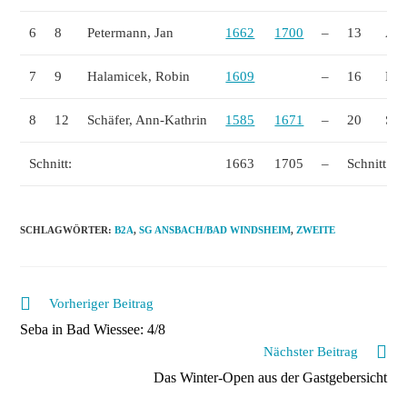
6
8
Petermann, Jan
1662
1700
–
13
Ack
7
9
Halamicek, Robin
1609
–
16
Kug
8
12
Schäfer, Ann-Kathrin
1585
1671
–
20
Sei
Schnitt:
1663
1705
–
Schnitt:
SCHLAGWÖRTER
:
B2A
,
SG ANSBACH/BAD WINDSHEIM
,
ZWEITE
Weitere
Vorheriger Beitrag
Artikel
Seba in Bad Wiessee: 4/8
ansehen
Nächster Beitrag
Das Winter-Open aus der Gastgebersicht