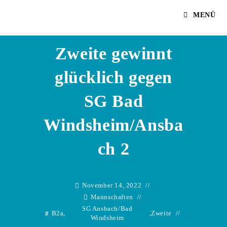
Zum
Dennis Adelhuette
MENÜ
Inhalt
springen
Zweite gewinnt
glücklich gegen
SG Bad
Windsheim/Ansba
ch 2
November 14, 2022
Mannschaften
SG Ansbach/Bad
B2a
,
,
Zweite
Windsheim