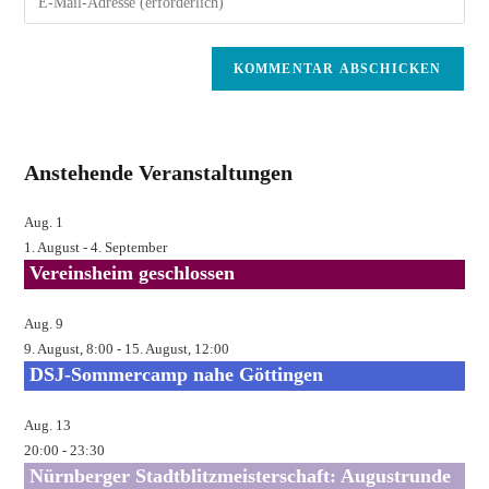
oder
deine
Benutzernamen
E-
zum
Mail-
Kommentieren
Adresse
ein
zum
Kommentieren
Anstehende Veranstaltungen
ein
Aug.
1
1. August
-
4. September
Vereinsheim geschlossen
Aug.
9
9. August, 8:00
-
15. August, 12:00
DSJ-Sommercamp nahe Göttingen
Aug.
13
20:00
-
23:30
Nürnberger Stadtblitzmeisterschaft: Augustrunde