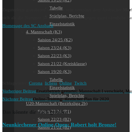
Saison 19/20 (K2)
Tabelle
Zuguterletzt gratulieren wir etwas sehr verspätet dem Ansbacher
Mark
Spielplan, Berichte
sich als die Nummer 34 (!!!!!) der Setzliste gegen quasi sämtliche 
Einzelstatistik
Homepage des SC Ansbach
.
4. Mannschaft (K3)
Saision 24/25 (K2)
Saison 23/24 (K3)
Saison 22/23 (K3)
Saison 21/22 (Kreisklasse)
Saison 19/20 (K3)
Tabelle
Schlagwörter
:
Corona
,
lichess
,
Online
,
Twitch
Einzelstatistik
Weitere
Vorheriger Beitrag
Ersatzbetrieb gestartet: Mannschaft I verschiebt, Ma
Spielplan, Berichte
Artikel
Nächster Beitrag
Online-Training: Restlicher Plan für 2020
U20-Mannschaft (Bezirksliga 2b)
ansehen
Das könnte dir auch gefallen
Saison 23/24 (B1)
Saison 22/23 (B2)
Neunkirchener Online-Open: Robert holt Bronze!
Saison 21/22 (B2)