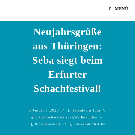
Zum
Alexander Kittler
MENÜ
Inhalt
springen
Neujahrsgrüße
aus Thüringen:
Seba siegt beim
Erfurter
Schachfestival!
Januar 1, 2020
Talente on Tour
Erfurt
,
Schachfestival
,
Weihnachten
0 Kommentare
Alexander Kittler