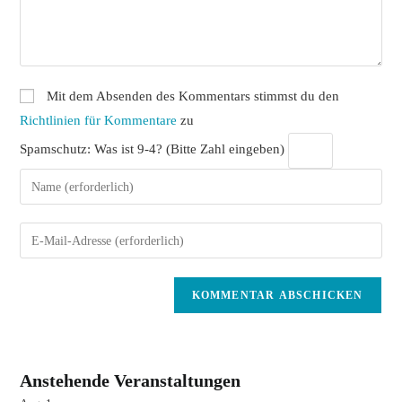
Mit dem Absenden des Kommentars stimmst du den
Richtlinien für Kommentare
zu
Spamschutz: Was ist 9-4? (Bitte Zahl eingeben)
Gib
deinen
Namen
Gib
oder
deine
Benutzernamen
E-
zum
Mail-
Kommentieren
Adresse
ein
zum
Kommentieren
Anstehende Veranstaltungen
ein