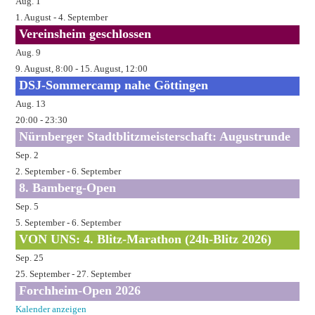
Aug.
1
1. August
-
4. September
Vereinsheim geschlossen
Aug.
9
9. August, 8:00
-
15. August, 12:00
DSJ-Sommercamp nahe Göttingen
Aug.
13
20:00
-
23:30
Nürnberger Stadtblitzmeisterschaft: Augustrunde
Sep.
2
2. September
-
6. September
8. Bamberg-Open
Sep.
5
5. September
-
6. September
VON UNS: 4. Blitz-Marathon (24h-Blitz 2026)
Sep.
25
25. September
-
27. September
Forchheim-Open 2026
Kalender anzeigen