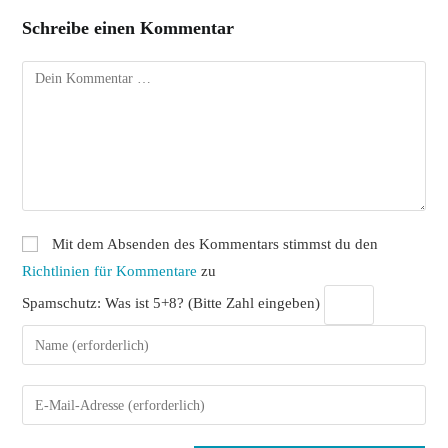
Schreibe einen Kommentar
Kommentar
Mit dem Absenden des Kommentars stimmst du den
Richtlinien für Kommentare
zu
Spamschutz: Was ist 5+8? (Bitte Zahl eingeben)
Gib
deinen
Namen
Gib
oder
deine
Benutzernamen
E-