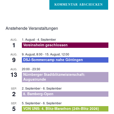
zum
Mail-
Kommentieren
Adresse
ein
zum
Kommentieren
Anstehende Veranstaltungen
ein
1. August
-
4. September
AUG.
1
Vereinsheim geschlossen
9. August, 8:00
-
15. August, 12:00
AUG.
9
DSJ-Sommercamp nahe Göttingen
20:00
-
23:30
AUG.
13
Nürnberger Stadtblitzmeisterschaft:
Augustrunde
2. September
-
6. September
SEP.
2
8. Bamberg-Open
5. September
-
6. September
SEP.
5
VON UNS: 4. Blitz-Marathon (24h-Blitz 2026)