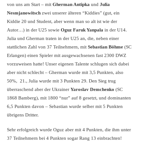
von uns am Start – mit
Gherman Antipka
und
Julia
Nesmjanowitsch
zwei unserer älteren “Kiddies” (gut, ein
Kiddie 20 und Student, aber wenn man so alt ist wie der
Autor…) in der U25 sowie
Oguz Faruk Yanpala
in der U14.
Julia und Gherman traten in der U25 an, die, neben einer
stattlichen Zahl von 37 Teilnehmern, mit
Sebastian Böhme
(SC
Erlangen) einen Spieler mit ausgewachsenen fast 2300 DWZ
vorzuweisen hatte! Unser eigenen Talente schlugen sich dabei
aber nicht schlecht – Gherman wurde mit 3,5 Punkten, also
50%, 21., Julia wurde mit 3 Punkten 29. Den Sieg trug
überraschend aber der Ukrainer
Yaroslav Demchenko
(SC
1868 Bamberg), mit 1800 “nur” auf 8 gesetzt, und dominanten
6,5 Punkten davon – Sebastian wurde selber mit 5 Punkten
übrigens Dritter.
Sehr erfolgreich wurde Oguz aber mit 4 Punkten, die ihm unter
37 Teilnehmern bei 4 Punkten sogar Rang 13 einbrachten!