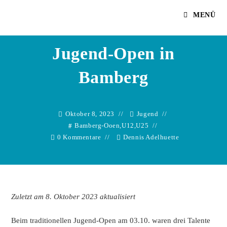
Zum
Dennis Adelhuette
MENÜ
Inhalt
springen
Jugend-Open in
Bamberg
Oktober 8, 2023
Jugend
Bamberg-Ooen
,
U12
,
U25
0 Kommentare
Dennis Adelhuette
Zuletzt am 8. Oktober 2023 aktualisiert
Beim traditionellen Jugend-Open am 03.10. waren drei Talente