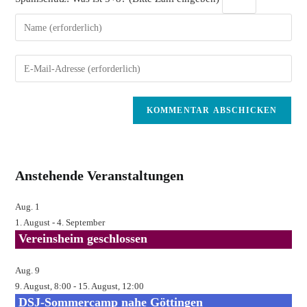
Gib
deinen
Namen
Gib
oder
deine
Benutzernamen
E-
zum
Mail-
Kommentieren
Adresse
ein
zum
Kommentieren
Anstehende Veranstaltungen
ein
Aug.
1
1. August
-
4. September
Vereinsheim geschlossen
Aug.
9
9. August, 8:00
-
15. August, 12:00
DSJ-Sommercamp nahe Göttingen