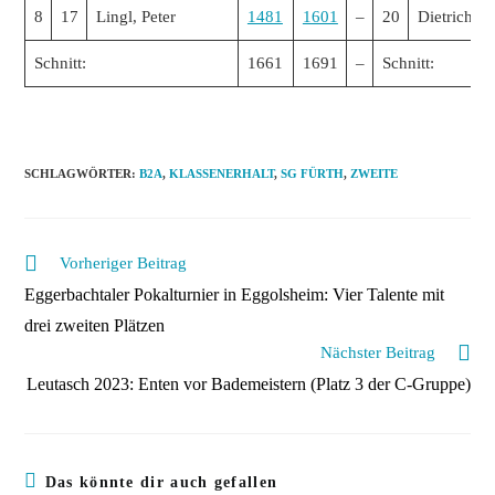
8
17
Lingl, Peter
1481
1601
–
20
Dietrich, C
Schnitt:
1661
1691
–
Schnitt:
SCHLAGWÖRTER
:
B2A
,
KLASSENERHALT
,
SG FÜRTH
,
ZWEITE
Weitere
Vorheriger Beitrag
Artikel
Eggerbachtaler Pokalturnier in Eggolsheim: Vier Talente mit
ansehen
drei zweiten Plätzen
Nächster Beitrag
Leutasch 2023: Enten vor Bademeistern (Platz 3 der C-Gruppe)
Das könnte dir auch gefallen