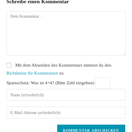
Schreibe einen Kommentar
Kommentar
Mit dem Absenden des Kommentars stimmst du den
Richtlinien für Kommentare
zu
Spamschutz: Was ist 4+4? (Bitte Zahl eingeben)
Gib
deinen
Namen
Gib
oder
deine
Benutzernamen
E-
zum