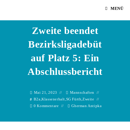
Zum
Gherman Antipka
MENÜ
Inhalt
springen
Zweite beendet
Bezirksligadebüt
auf Platz 5: Ein
Abschlussbericht
Mai 21, 2023
Mannschaften
B2a
,
Klassenerhalt
,
SG Fürth
,
Zweite
0 Kommentare
Gherman Antipka