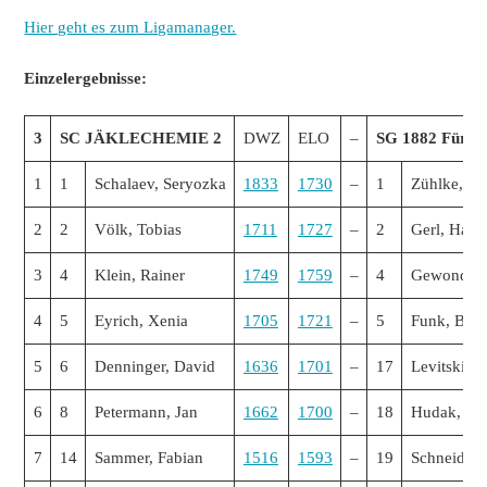
Hier geht es zum Ligamanager.
Einzelergebnisse:
3
SC JÄKLECHEMIE 2
DWZ
ELO
–
SG 1882 Fürth 
1
1
Schalaev, Seryozka
1833
1730
–
1
Zühlke, Bu
2
2
Völk, Tobias
1711
1727
–
2
Gerl, Hans,
3
4
Klein, Rainer
1749
1759
–
4
Gewondow
4
5
Eyrich, Xenia
1705
1721
–
5
Funk, Ben
5
6
Denninger, David
1636
1701
–
17
Levitskii, 
6
8
Petermann, Jan
1662
1700
–
18
Hudak, Jo
7
14
Sammer, Fabian
1516
1593
–
19
Schneider,