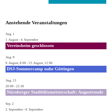
Mail-
Kommentieren
Adresse
ein
zum
Kommentieren
Anstehende Veranstaltungen
ein
Aug.
1
1. August
-
4. September
Vereinsheim geschlossen
Aug.
9
9. August, 8:00
-
15. August, 12:00
DSJ-Sommercamp nahe Göttingen
Aug.
13
20:00
-
23:30
Nürnberger Stadtblitzmeisterschaft: Augustrunde
Sep.
2
2. September
-
6. September