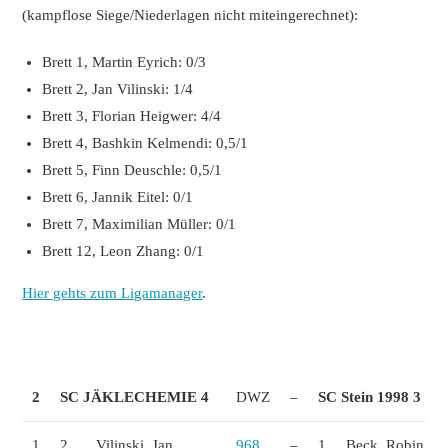
(kampflose Siege/Niederlagen nicht miteingerechnet):
Brett 1, Martin Eyrich: 0/3
Brett 2, Jan Vilinski: 1/4
Brett 3, Florian Heigwer: 4/4
Brett 4, Bashkin Kelmendi: 0,5/1
Brett 5, Finn Deuschle: 0,5/1
Brett 6, Jannik Eitel: 0/1
Brett 7, Maximilian Müller: 0/1
Brett 12, Leon Zhang: 0/1
Hier gehts zum Ligamanager
.
2
SC JÄKLECHEMIE 4
DWZ
–
SC Stein 1998 3
1
2
Vilinski, Jan
968
–
1
Beck, Robin