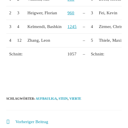
2
3
Heigwer, Florian
960
–
3
Fei, Kevin
3
4
Kelmendi, Bashkin
1245
–
4
Zirmer, Christo
4
12
Zhang, Leon
–
5
Thiele, Maximil
Schnitt:
1057
–
Schnitt:
SCHLAGWÖRTER
:
AUFBAULIGA
,
STEIN
,
VIERTE
Weitere
Vorheriger Beitrag
Artikel