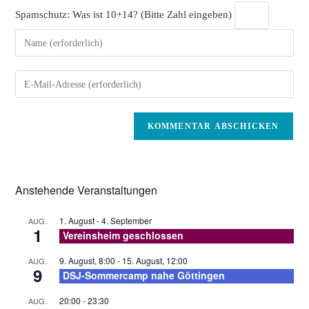
Spamschutz: Was ist 10+14? (Bitte Zahl eingeben)
Gib
deinen
Namen
Gib
oder
deine
Benutzernamen
E-
zum
Mail-
Kommentieren
Adresse
ein
zum
Kommentieren
Anstehende Veranstaltungen
ein
1. August
-
4. September
AUG.
1
Vereinsheim geschlossen
9. August, 8:00
-
15. August, 12:00
AUG.
9
DSJ-Sommercamp nahe Göttingen
20:00
-
23:30
AUG.