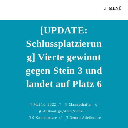
Zum
Dennis Adelhuette
MENÜ
Inhalt
springen
[UPDATE:
Schlussplatzierun
g] Vierte gewinnt
gegen Stein 3 und
landet auf Platz 6
Mai 16, 2022
Mannschaften
Aufbauliga
,
Stein
,
Vierte
0 Kommentare
Dennis Adelhuette