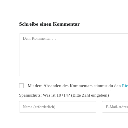
Schreibe einen Kommentar
Kommentar
Mit dem Absenden des Kommentars stimmst du den
Ric
Spamschutz: Was ist 10+14? (Bitte Zahl eingeben)
Gib
Gib
deinen
deine
Namen
E-
oder
Mail-