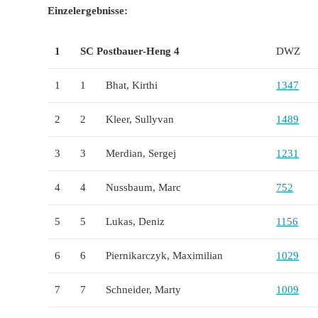
Einzelergebnisse:
1
SC Postbauer-Heng 4
DWZ
1
1
Bhat, Kirthi
1347
2
2
Kleer, Sullyvan
1489
3
3
Merdian, Sergej
1231
4
4
Nussbaum, Marc
752
5
5
Lukas, Deniz
1156
6
6
Piernikarczyk, Maximilian
1029
7
7
Schneider, Marty
1009