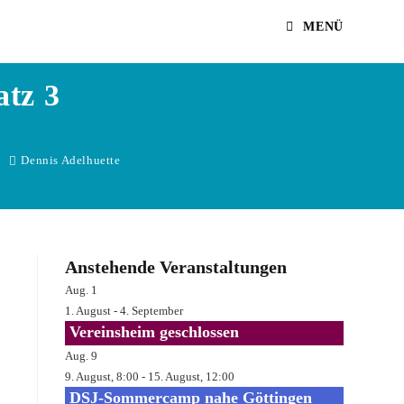
MENÜ
atz 3
Dennis Adelhuette
Anstehende Veranstaltungen
Aug.
1
1. August
-
4. September
Vereinsheim geschlossen
Aug.
9
9. August, 8:00
-
15. August, 12:00
DSJ-Sommercamp nahe Göttingen