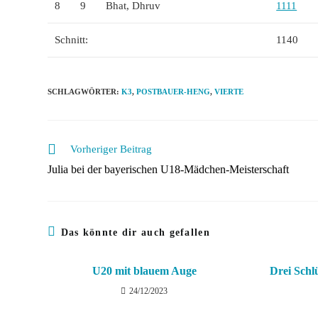
8
9
Bhat, Dhruv
1111
Schnitt:
1140
SCHLAGWÖRTER
:
K3
,
POSTBAUER-HENG
,
VIERTE
Weitere
Vorheriger Beitrag
Artikel
Julia bei der bayerischen U18-Mädchen-Meisterschaft
ansehen
Das könnte dir auch gefallen
U20 mit blauem Auge
Drei Schl
24/12/2023