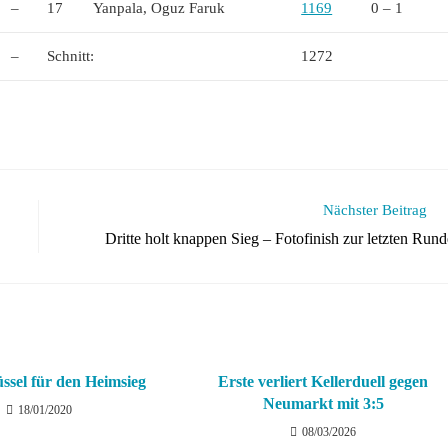
–
17
Yanpala, Oguz Faruk
1169
0 – 1
–
Schnitt:
1272
Nächster Beitrag
Dritte holt knappen Sieg – Fotofinish zur letzten Rund
üssel für den Heimsieg
Erste verliert Kellerduell gegen
Neumarkt mit 3:5
18/01/2020
08/03/2026