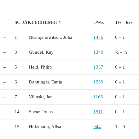
–
SC JÄKLECHEMIE 4
DWZ
1½ – 6½
–
1
Nesmjanowitsch, Julia
1476
0 – 1
–
3
Gündel, Kay
1340
½ – ½
–
5
Held, Philip
1337
0 – 1
–
6
Denninger, Tanja
1239
0 – 1
–
7
Vilinski, Jan
1165
0 – 1
–
14
Spear, Jonas
1511
0 – 1
–
15
Holzmann, Alisa
944
1 – 0