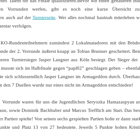
es Talent für das Finale qualifizieren.Bevor wir einen genaueren Bli
 den Vorrunden werfen, gibt es noch eine kurze Übersicht z
hen auch auf der
Turnierseite
. Wer alles nochmal hautnah miterleben wi
ntar verfolgen.
8 KO-Rundenteilnehmern zumindest 2 Lokalmatadoren mit den Brüde
unde der 2. Vorrunde äußerst knapp an Tobias Brunner gescheitert. Bei
n Turniersieger Jasper Langner aus Köln besiegt. Der Sieger der 
musste sich im Halbfinale gegen “papl02” geschlagen geben – ebenfal
te sich schlussendlich Jasper Langner im Armageddon durch. Überhau
 den 7 Duellen wurde nur eines nicht im Armageddon entschieden!
ten Vorrunde waren für uns die Jugendlichen Seryozka Hamazaspyan u
raun, sowie Dominik Bachhuber und Marcus Trefflich am Start. Das bes
r Partien spielte! Von seinen sechs gespielten Partien holte er dann star
kte und Platz 13 von 27 bedeutete. Jeweils 5 Punkte holten Kristi