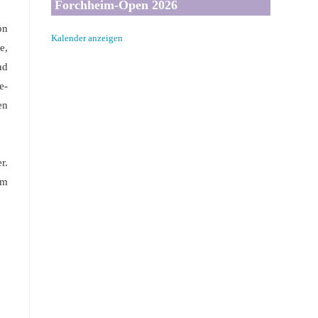
Forchheim-Open 2026
on
Kalender anzeigen
e,
nd
e-
en
r.
em