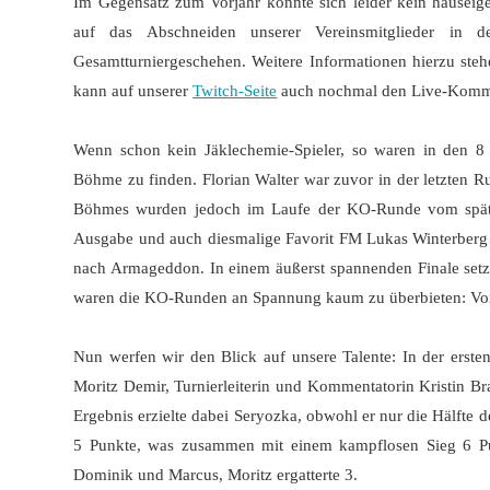
Im Gegensatz zum Vorjahr konnte sich leider kein hauseigen
auf das Abschneiden unserer Vereinsmitglieder in
Gesamtturniergeschehen. Weitere Informationen hierzu ste
kann auf unserer
Twitch-Seite
auch nochmal den Live-Komme
Wenn schon kein Jäklechemie-Spieler, so waren in den 
Böhme zu finden. Florian Walter war zuvor in der letzten R
Böhmes wurden jedoch im Laufe der KO-Runde vom spätere
Ausgabe und auch diesmalige Favorit FM Lukas Winterberg 
nach Armageddon. In einem äußerst spannenden Finale setz
waren die KO-Runden an Spannung kaum zu überbieten: Von
Nun werfen wir den Blick auf unsere Talente: In der ers
Moritz Demir, Turnierleiterin und Kommentatorin Kristin B
Ergebnis erzielte dabei Seryozka, obwohl er nur die Hälfte de
5 Punkte, was zusammen mit einem kampflosen Sieg 6 Pun
Dominik und Marcus, Moritz ergatterte 3.