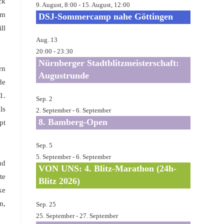
ck
9. August, 8:00
-
15. August, 12:00
um
DSJ-Sommercamp nahe Göttingen
ll
Aug.
13
20:00
-
23:30
Nürnberger Stadtblitzmeisterschaft:
rn
Augustrunde
de
1.
Sep.
2
ls
2. September
-
6. September
8. Bamberg-Open
pt
Sep.
5
5. September
-
6. September
nd
VON UNS: 4. Blitz-Marathon (24h-
te
Blitz 2026)
ke
n,
Sep.
25
25. September
-
27. September