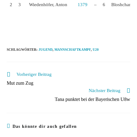
2
3
Wiedenhöfer, Anton
1379
–
6
Bloshchanevi
3
5
Müller, Adrian
1024
–
9
Kühne, Leon
4
11
Gao, Hongduo
985
–
Schnitt:
1262
–
Schnitt:
SCHLAGWÖRTER
:
JUGEND
,
MANNSCHAFTKAMPF
,
U20
Weitere
Vorheriger Beitrag
Artikel
Mut zum Zug
ansehen
Nächster Beitrag
Tana punktet bei der Bayerischen U8w
Das könnte dir auch gefallen