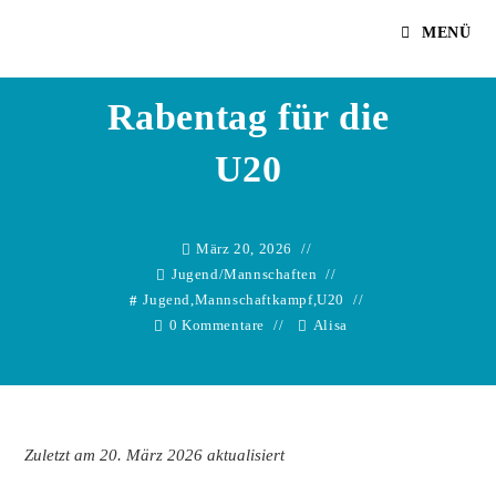
Zum
Alisa
MENÜ
Inhalt
springen
Rabentag für die
U20
März 20, 2026
Jugend
/
Mannschaften
Jugend
,
Mannschaftkampf
,
U20
0 Kommentare
Alisa
Zuletzt am 20. März 2026 aktualisiert