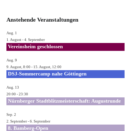
Adresse
ein
zum
Kommentieren
Anstehende Veranstaltungen
ein
Aug.
1
1. August
-
4. September
Vereinsheim geschlossen
Aug.
9
9. August, 8:00
-
15. August, 12:00
DSJ-Sommercamp nahe Göttingen
Aug.
13
20:00
-
23:30
Nürnberger Stadtblitzmeisterschaft: Augustrunde
Sep.
2
2. September
-
6. September
8. Bamberg-Open