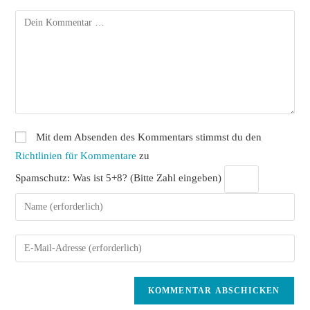
Kommentar
Mit dem Absenden des Kommentars stimmst du den
Richtlinien für Kommentare
zu
Spamschutz: Was ist 5+8? (Bitte Zahl eingeben)
Gib
deinen
Namen
Gib
oder
deine
Benutzernamen
E-
zum
Mail-
Kommentieren