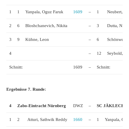
1
1
Yanpala, Oguz Faruk
1609
–
1
Neubert, Fe
2
6
Bloshchanevich, Nikita
–
3
Dutta, Nikhi
3
9
Kühne, Leon
–
6
Schönwetter
4
–
12
Seybold, R
Schnitt:
1609
–
Schnitt:
Ergebnisse 7. Runde:
4
Zabo-Eintracht Nürnberg
DWZ
–
SC JÄKLECHE
1
2
Atturi, Sathwik Reddy
1660
–
1
Yanpala, Ogu