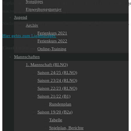
Sonstiges
Topfavoriten der LIga umhauen, ist so schon eher nicht zu erwarten 
Einweihungsturnier
machen, liegen wir schon auf Platz 2…
Jugend
Nächste Runde geht es gegen den Achten, der SG M-R/Schwabach 2.
Archiv
Ferienkurs 2021
Hier gehts zum Ligamanager.
Ferienkurs 2022
Einzelergebnisse:
Online-Training
Mannschaften
1. Mannschaft (RLNO)
Saison 24/25 (RLNO)
Saison 23/24 (RLNO)
Saison 22/23 (RLNO)
Saison 21/22 (B1)
Rundenplan
Saison 19/20 (B2a)
Tabelle
Spielplan, Berichte