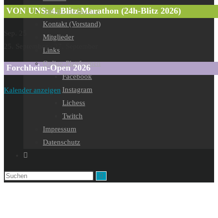
VON UNS: 4. Blitz-Marathon (24h-Blitz 2026)
Parkmöglichkeiten
Kontakt (Vorstand)
Sep.
25
Mitglieder
25. September
-
27. September
Links
Online-Plattformen
Forchheim-Open 2026
Facebook
Instagram
Kalender anzeigen
Lichess
Twitch
Impressum
Datenschutz
Website-
Suche
umschalten