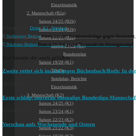
Einzelstatistik
2. Mannschaft (B2a)
Saison 24/25 (B2b)
Schlagwörter
:
Dritte
,
K1
,
Zirndorf
Saison 23/24 (B2b)
Weitere
Vorheriger Beitrag
Vierte kassiert Kanterniederlage gegen Neumarkt
Saison 22/23 (B2a)
Artikel
Nächster Beitrag
Erste nach 4:4 gegen Neumarkt im Abstiegskampf
Saison 21/22 (K1)
ansehen
Rundenplan
Das könnte dir auch gefallen
Saison 19/20 (K1)
Zweite rettet sich ins 4:4 gegen Büchenbach/Roth: In der
Tabelle
Spielplan, Berichte
01/05/2023
Einzelstatistik
3. Mannschaft (K2)
Erste schlägt souverän ehemalige Bundesliga-Mannschaft
Saison 24/25 (K1)
27/04/2024
Saison 23/24 (K1)
Saison 22/23 (K2)
Vorschau aufs Wochenende und Ostern
Saison 21/22 (K3)