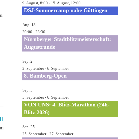
9. August, 8:00
-
15. August, 12:00
DSJ-Sommercamp nahe Göttingen
al
Aug.
13
20:00
-
23:30
.
Nürnberger Stadtblitzmeisterschaft:
Augustrunde
Sep.
2
2. September
-
6. September
8. Bamberg-Open
Sep.
5
5. September
-
6. September
VON UNS: 4. Blitz-Marathon (24h-
Blitz 2026)
Sep.
25
im
25. September
-
27. September