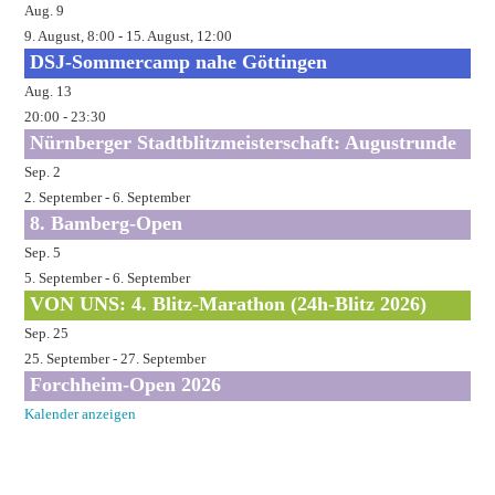
Aug.
9
9. August, 8:00
-
15. August, 12:00
DSJ-Sommercamp nahe Göttingen
Aug.
13
20:00
-
23:30
Nürnberger Stadtblitzmeisterschaft: Augustrunde
Sep.
2
2. September
-
6. September
8. Bamberg-Open
Sep.
5
5. September
-
6. September
VON UNS: 4. Blitz-Marathon (24h-Blitz 2026)
Sep.
25
25. September
-
27. September
Forchheim-Open 2026
Kalender anzeigen