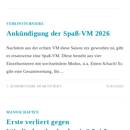
EIN
GUTES
PFERD
SPRINGT
NUR
SO
VEREINSTURNIERE
HOCH
WIE
ES
Ankündigung der Spaß-VM 2026
MUSS
Nachdem aus der echten VM diese Saison nix geworden ist, gibt
es ersatzweise eine Spaß-VM. DIese besteht aus vier
Einzelturnieren mit wechselndem Modus, u.a. Enten-Schach! Es
gibt eine Gesamtwertung, Ihr…
FÜR
KOMMENTARE DEAKTIVIERT
31/03/2026
ANKÜNDIGUNG
DER
SPASS-V
M 2
026
MANNSCHAFTEN
Erste verliert gegen