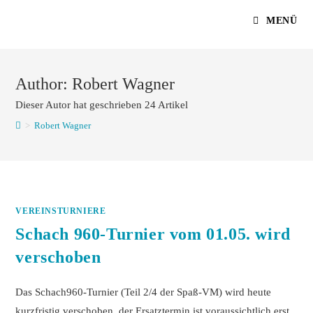
Zum
MENÜ
Inhalt
springen
Author: Robert Wagner
Dieser Autor hat geschrieben 24 Artikel
>
Robert Wagner
VEREINSTURNIERE
Schach 960-Turnier vom 01.05. wird
verschoben
Das Schach960-Turnier (Teil 2/4 der Spaß-VM) wird heute
kurzfristig verschoben, der Ersatztermin ist voraussichtlich erst