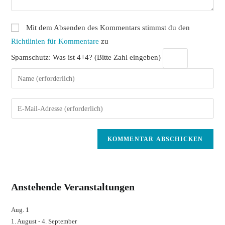
Mit dem Absenden des Kommentars stimmst du den
Richtlinien für Kommentare
zu
Spamschutz: Was ist 4+4? (Bitte Zahl eingeben)
Gib
deinen
Namen
Gib
oder
deine
Benutzernamen
E-
zum
Mail-
Kommentieren
Adresse
ein
zum
Kommentieren
Anstehende Veranstaltungen
ein
Aug.
1
1. August
-
4. September