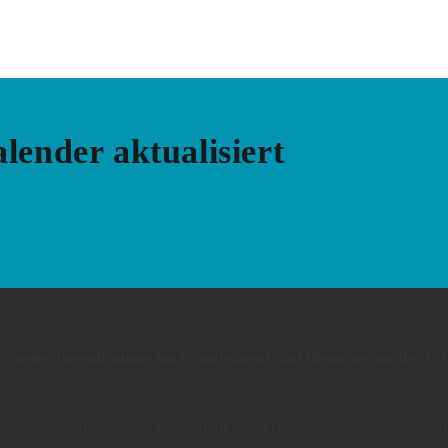
lender aktualisiert
. weder Jugendtraining noch Spieleabend statt (Renovierung der Leb
nten Mannschaftsterminen (sowohl die vier Erwachsenenmannschaften als