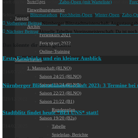
Sonstiges
wirft das bereits ausgebuchte
Zabo-Open (mit Warteliste)
und das
For
Einweihungsturnier
Schlagwörter
:
Blitzmarathon
,
Forchheim-Open
,
Winter-Open
,
Zabo-O
Jugend
Weitere
Vorheriger Beitrag
Nürnberger Blitzstadtmeisterschaft: Augustausga
Archiv
Artikel
Nächster Beitrag
Aktuelle Tabellen Vereinsmeisterschaft: Da ist no
Ferienkurs 2021
ansehen
Ferienkurs 2022
Das könnte dir auch gefallen
Online-Training
Erste Eindrücke und ein kleiner Ausblick
Mannschaften
1. Mannschaft (RLNO)
16/07/2021
Saison 24/25 (RLNO)
Nürnberger Blitzstadtmeisterschaft 2023: 3 Termine bei 
Saison 23/24 (RLNO)
Saison 22/23 (RLNO)
21/12/2022
Saison 21/22 (B1)
Rundenplan
Stadtblitz findet heute *BEI UNS* statt!
Saison 19/20 (B2a)
14/02/2025
Tabelle
Spielplan, Berichte