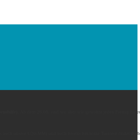
enshilfe).
Ab dem 26.08. sind wir aber wie gewohnt jeden Freitag für e
 auch unsere U20-MM) und auch bereits bekannte Turniere findet ihr be