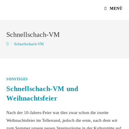
Zum
MENÜ
Inhalt
springen
Schnellschach-VM
>
Schnellschach-VM
SONSTIGES
Schnellschach-VM und
Weihnachtsfeier
Nach der 10-Jahres-Feier war dies zwar schon die zweite
Weihnachtsfeier im Tellerrand, jedoch die erste, nach dem wir
zum Sommer unsere neuen Vereinsräume in der Kulturstätte auf