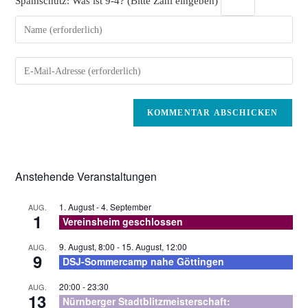
Spamschutz: Was ist 9-4? (Bitte Zahl eingeben)
Gib
deinen
Namen
Gib
oder
deine
Benutzernamen
E-
zum
Mail-
Kommentieren
Adresse
ein
zum
Kommentieren
Anstehende Veranstaltungen
ein
1. August
-
4. September
AUG.
1
Vereinsheim geschlossen
9. August, 8:00
-
15. August, 12:00
AUG.
9
DSJ-Sommercamp nahe Göttingen
20:00
-
23:30
AUG.
13
Nürnberger Stadtblitzmeisterschaft: