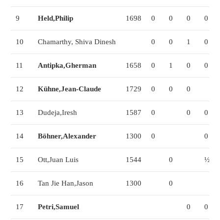
9
Held,Philip
1698
0
0
0
0
10
Chamarthy, Shiva Dinesh
0
0
1
0
11
Antipka,Gherman
1658
0
1
0
0
12
Kühne,Jean-Claude
1729
0
0
0
13
Dudeja,Iresh
1587
0
0
0
14
Böhner,Alexander
1300
0
0
15
Ott,Juan Luis
1544
0
½
16
Tan Jie Han,Jason
1300
0
17
Petri,Samuel
0
0