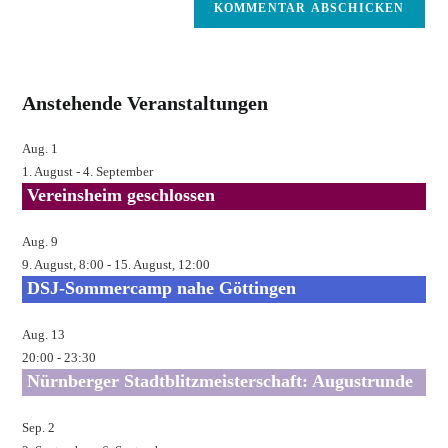
zum
Mail-
Kommentieren
Adresse
ein
zum
Kommentieren
Anstehende Veranstaltungen
ein
Aug.
1
1. August
-
4. September
Vereinsheim geschlossen
Aug.
9
9. August, 8:00
-
15. August, 12:00
DSJ-Sommercamp nahe Göttingen
Aug.
13
20:00
-
23:30
Nürnberger Stadtblitzmeisterschaft: Augustrunde
Sep.
2