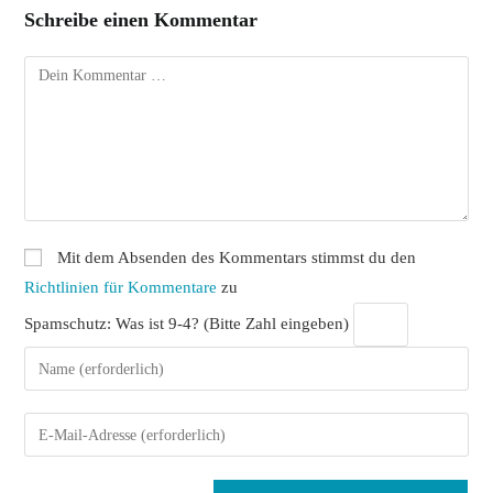
Schreibe einen Kommentar
Kommentar
Mit dem Absenden des Kommentars stimmst du den
Richtlinien für Kommentare
zu
Spamschutz: Was ist 9-4? (Bitte Zahl eingeben)
Gib
deinen
Namen
Gib
oder
deine
Benutzernamen
E-