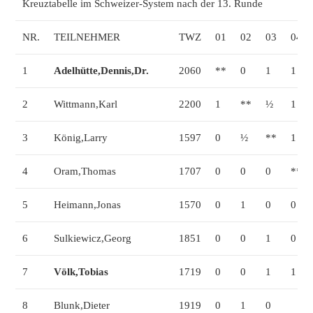
Kreuztabelle im Schweizer-System nach der 13. Runde
NR.
TEILNEHMER
TWZ
01
02
03
04
1
Adelhütte,Dennis,Dr.
2060
**
0
1
1
2
Wittmann,Karl
2200
1
**
½
1
3
König,Larry
1597
0
½
**
1
4
Oram,Thomas
1707
0
0
0
**
5
Heimann,Jonas
1570
0
1
0
0
6
Sulkiewicz,Georg
1851
0
0
1
0
7
Völk,Tobias
1719
0
0
1
1
8
Blunk,Dieter
1919
0
1
0