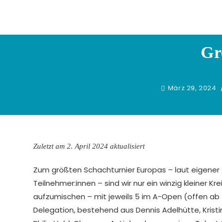
Zum
Inhalt
springen
Gr
März 29, 2024
Zuletzt am 2. April 2024 aktualisiert
Zum größten Schachturnier Europas – laut eigener Au
Teilnehmer:innen – sind wir nur ein winzig kleiner Kr
aufzumischen – mit jeweils 5 im A-Open (offen ab
Delegation, bestehend aus Dennis Adelhütte, Kristi