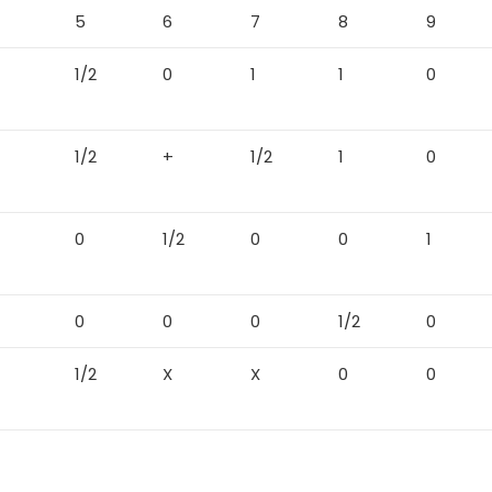
5
6
7
8
9
1/2
0
1
1
0
1/2
+
1/2
1
0
0
1/2
0
0
1
0
0
0
1/2
0
1/2
X
X
0
0