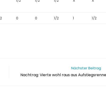
1/2
1/2
1/2
X
X
/2
0
0
1/2
1
1/2
Nächster Beitrag
Nachtrag: Vierte wohl raus aus Aufstiegsrenn