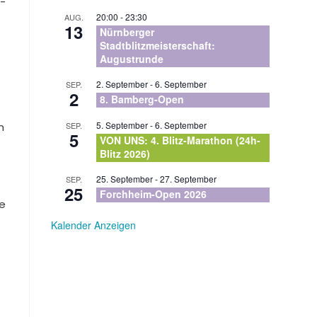
n-
20:00
-
23:30
AUG.
13
Nürnberger
Stadtblitzmeisterschaft:
Augustrunde
2. September
-
6. September
SEP.
2
8. Bamberg-Open
5. September
-
6. September
n
SEP.
5
VON UNS: 4. Blitz-Marathon (24h-
Blitz 2026)
25. September
-
27. September
SEP.
25
Forchheim-Open 2026
le
Kalender Anzeigen