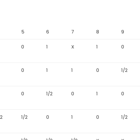
5
6
7
8
9
0
1
X
1
0
0
1
1
0
1/2
0
1/2
0
1
0
/2
1/2
0
1
0
1/2