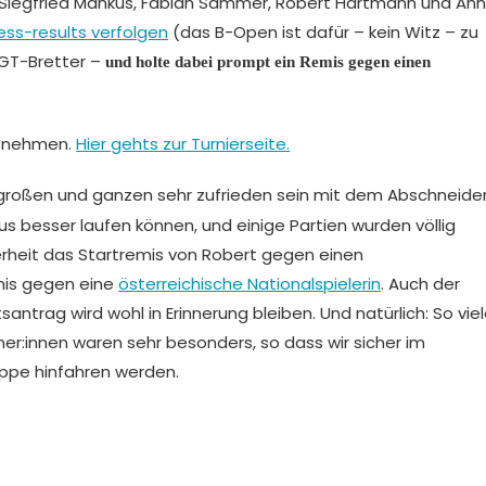
t Siegfried Mankus, Fabian Sammer, Robert Hartmann und An
ess-results verfolgen
(das B-Open ist dafür – kein Witz – zu
DGT-Bretter –
und holte dabei prompt ein Remis gegen einen
eb nehmen.
Hier gehts zur Turnierseite.
im großen und ganzen sehr zufrieden sein mit dem Abschneide
us besser laufen können, und einige Partien wurden völlig
herheit das Startremis von Robert gegen einen
nis gegen eine
österreichische Nationalspielerin
. Auch der
antrag wird wohl in Erinnerung bleiben. Und natürlich: So vie
mer:innen waren sehr besonders, so dass wir sicher im
ppe hinfahren werden.