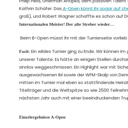
Philip Held, Gherman Antipka, dem passiven Talen
Kathrin Schäfer. Das
A-Open könnt ihr sogar auf ch
groß), und Robert Wagner schaffte es schon auf 
Internationalen Meister! Der alte Streber wieder…
Beim B-Open müsst ihr mit der Turnierseite vorli
Ein wildes Turnier ging zu Ende. Wir können 
Fazit:
unserer Talente. Es hätte an einigen Stellen durcha
sinnlos weggeschmissen. Ein Highlight war mit Sic
ausgewachsenen IM sowie der WFM-Skalp von Den
mitten im Turnier mal eben so stattfindende Heirats
Titelträger und die Weltspitze so wie 2500 Teilneh
nächsten Jahr auch mit einer beeindruckenden Tru
Einzelergebnisse A-Open