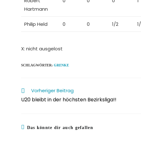
Robert
0
0
0
1
Hartmann
Philip Held
0
0
1/2
1
X: nicht ausgelost
SCHLAGWÖRTER
:
GRENKE
Weitere
Vorheriger Beitrag
Artikel
U20 bleibt in der höchsten Bezirksliga!!
ansehen
Das könnte dir auch gefallen