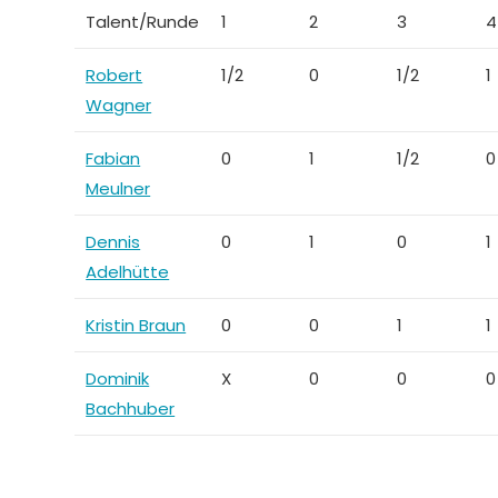
Talent/Runde
1
2
3
4
Robert
1/2
0
1/2
1
Wagner
Fabian
0
1
1/2
0
Meulner
Dennis
0
1
0
1
Adelhütte
Kristin Braun
0
0
1
1
Dominik
X
0
0
0
Bachhuber