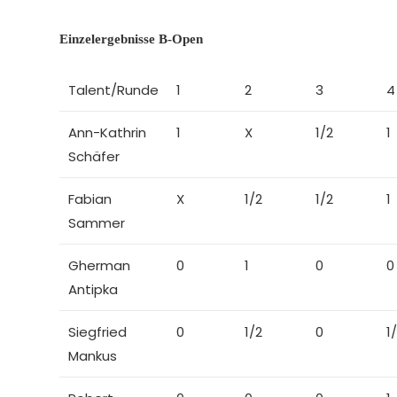
Einzelergebnisse B-Open
Talent/Runde
1
2
3
4
Ann-Kathrin
1
X
1/2
1
Schäfer
Fabian
X
1/2
1/2
1
Sammer
Gherman
0
1
0
0
Antipka
Siegfried
0
1/2
0
1
Mankus