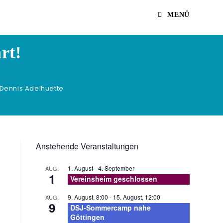
MENÜ
rt!
Dennis Adelhuette
Anstehende Veranstaltungen
1. August
-
4. September
AUG.
1
Vereinsheim geschlossen
9. August, 8:00
-
15. August, 12:00
AUG.
9
DSJ-Sommercamp nahe
Göttingen