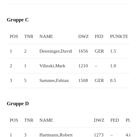
Gruppe C
POS
TNR
NAME
DWZ
FED
PUNKTE
1
1
2
Denninger,David
1656
GER
1.5
2
1
Vilinski,Mark
1210
–
1.0
0
3
5
Sammer,Fabian
1508
GER
0.5
Gruppe D
POS
TNR
NAME
DWZ
FED
PUN
1
3
Hartmann,Robert
1273
–
4.0