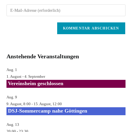
Namen
Gib
oder
deine
Benutzernamen
E-
zum
Mail-
Kommentieren
Adresse
ein
zum
Kommentieren
Anstehende Veranstaltungen
ein
Aug.
1
1. August
-
4. September
Vereinsheim geschlossen
Aug.
9
9. August, 8:00
-
15. August, 12:00
DSJ-Sommercamp nahe Göttingen
Aug.
13
20:00
-
23:30