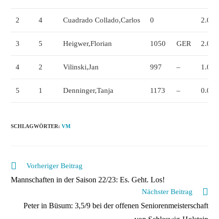
2
4
Cuadrado Collado,Carlos
0
2.0
3
5
Heigwer,Florian
1050
GER
2.0
4
2
Vilinski,Jan
997
–
1.0
5
1
Denninger,Tanja
1173
–
0.0
SCHLAGWÖRTER
:
VM
Weitere
Vorheriger Beitrag
Artikel
Mannschaften in der Saison 22/23: Es. Geht. Los!
ansehen
Nächster Beitrag
Peter in Büsum: 3,5/9 bei der offenen Seniorenmeisterschaft