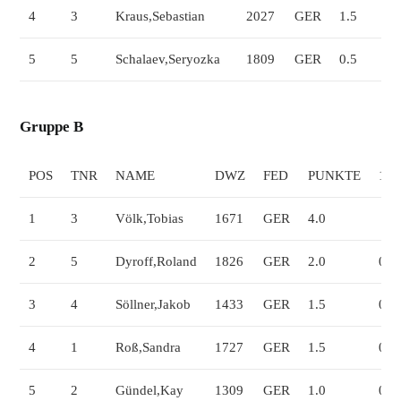
4
3
Kraus,Sebastian
2027
GER
1.5
5
5
Schalaev,Seryozka
1809
GER
0.5
Gruppe B
POS
TNR
NAME
DWZ
FED
PUNKTE
1
1
3
Völk,Tobias
1671
GER
4.0
2
5
Dyroff,Roland
1826
GER
2.0
0
3
4
Söllner,Jakob
1433
GER
1.5
0
4
1
Roß,Sandra
1727
GER
1.5
0
5
2
Gündel,Kay
1309
GER
1.0
0