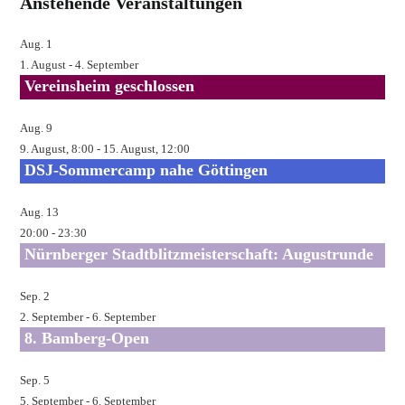
Anstehende Veranstaltungen
Kommentieren
ein
Aug.
1
1. August
-
4. September
Vereinsheim geschlossen
Aug.
9
9. August, 8:00
-
15. August, 12:00
DSJ-Sommercamp nahe Göttingen
Aug.
13
20:00
-
23:30
Nürnberger Stadtblitzmeisterschaft: Augustrunde
Sep.
2
2. September
-
6. September
8. Bamberg-Open
Sep.
5
5. September
-
6. September