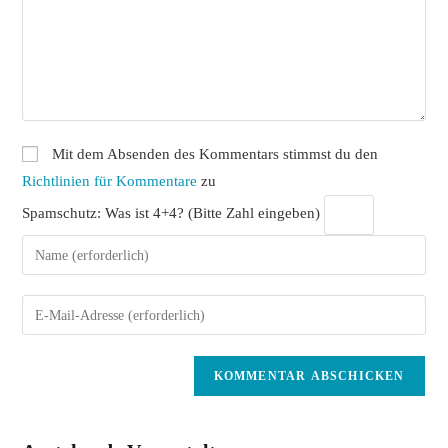
Mit dem Absenden des Kommentars stimmst du den
Richtlinien für Kommentare
zu
Spamschutz: Was ist 4+4? (Bitte Zahl eingeben)
Gib
deinen
Namen
Gib
oder
deine
Benutzernamen
E-
zum
Mail-
Kommentieren
Adresse
ein
zum