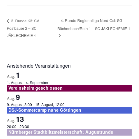
Adresse
ein
zum
Kommentieren
4. Runde Regionalliga Nord-Ost: SG
3. Runde K3: SV
ein
Postbauer 2 – SC
Büchenbach/Roth 1 – SC JÄKLECHEMIE 1
JÄKLECHEMIE 4
Anstehende Veranstaltungen
1
Aug.
1. August
-
4. September
Vereinsheim geschlossen
9
Aug.
9. August, 8:00
-
15. August, 12:00
DSJ-Sommercamp nahe Göttingen
13
Aug.
20:00
-
23:30
Nürnberger Stadtblitzmeisterschaft: Augustrunde