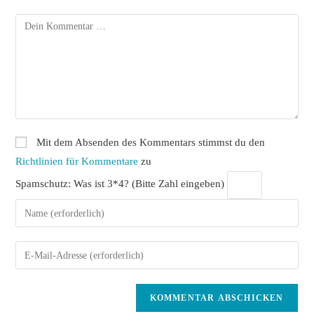
Kommentar
Mit dem Absenden des Kommentars stimmst du den
Richtlinien für Kommentare
zu
Spamschutz: Was ist 3*4? (Bitte Zahl eingeben)
Gib
deinen
Namen
Gib
oder
deine
Benutzernamen
E-
zum
Mail-
Kommentieren