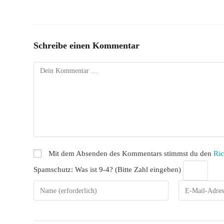
Schreibe einen Kommentar
Kommentar
Mit dem Absenden des Kommentars stimmst du den
Ric
Spamschutz: Was ist 9-4? (Bitte Zahl eingeben)
Gib
Gib
deinen
deine
Namen
E-
oder
Mail-