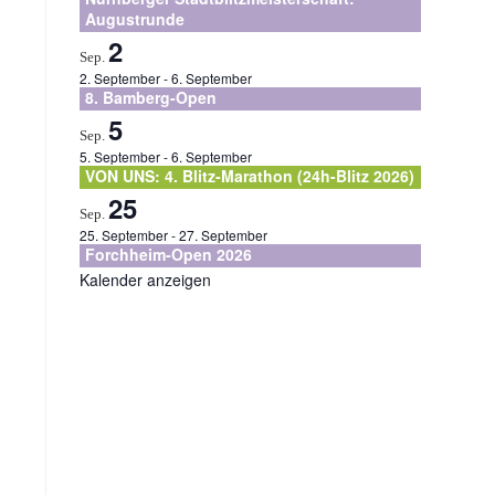
Augustrunde
2
Sep.
2. September
-
6. September
8. Bamberg-Open
5
Sep.
5. September
-
6. September
VON UNS: 4. Blitz-Marathon (24h-Blitz 2026)
25
Sep.
25. September
-
27. September
Forchheim-Open 2026
Kalender anzeigen