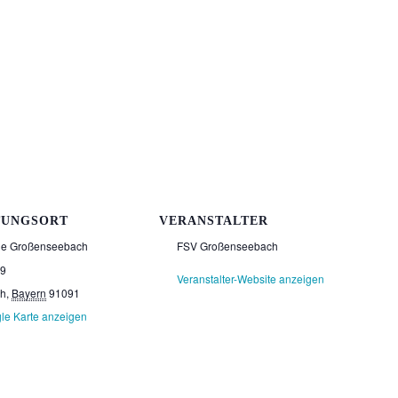
TUNGSORT
VERANSTALTER
le Großenseebach
FSV Großenseebach
39
Veranstalter-Website anzeigen
ch
,
Bayern
91091
le Karte anzeigen