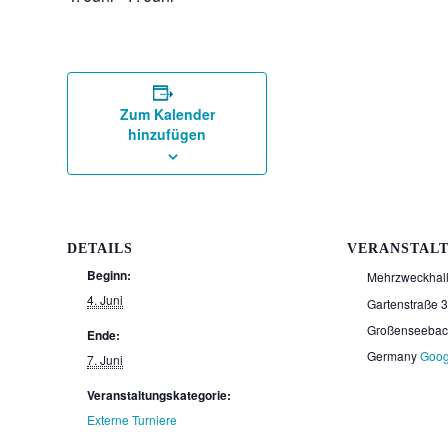
Zum Kalender
hinzufügen
DETAILS
VERANSTAL
Beginn:
Mehrzweckhal
4. Juni
Gartenstraße 
Großenseeba
Ende:
Germany
Goog
7. Juni
Veranstaltungskategorie:
Externe Turniere