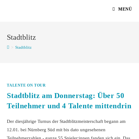
Zum
MENÜ
Inhalt
springen
Stadtblitz
>
Stadtblitz
TALENTE ON TOUR
Stadtblitz am Donnerstag: Über 50
Teilnehmer und 4 Talente mittendrin
Der diesjährige Turnus der Stadtblitzmeisterschaft begann am
12.01. bei Nürnberg Süd mit bis dato ungesehenen
Teilnehmerzahlen - ganze 55 Spieler:innen fanden sich ein. Das