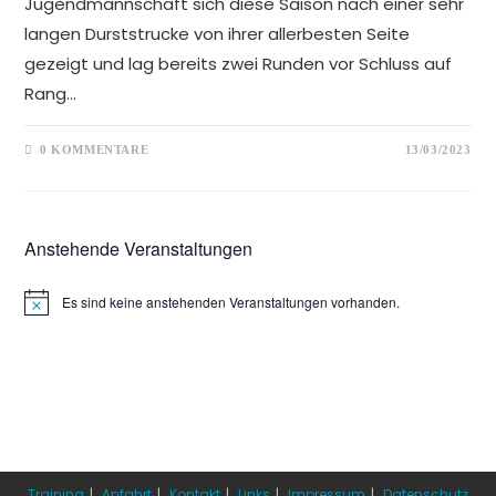
Jugendmannschaft sich diese Saison nach einer sehr
langen Durststrucke von ihrer allerbesten Seite
gezeigt und lag bereits zwei Runden vor Schluss auf
Rang…
0 KOMMENTARE
13/03/2023
Anstehende Veranstaltungen
Es sind keine anstehenden Veranstaltungen vorhanden.
Training
Anfahrt
Kontakt
Links
Impressum
Datenschutz