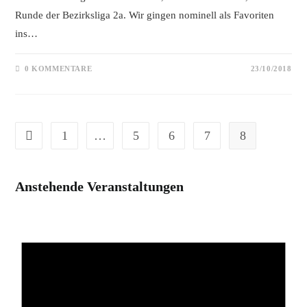
Runde der Bezirksliga 2a. Wir gingen nominell als Favoriten
ins…
0 KOMMENTARE
23/10/2018
1
…
5
6
7
8
Gehe zur vorherigen Seite
Anstehende Veranstaltungen