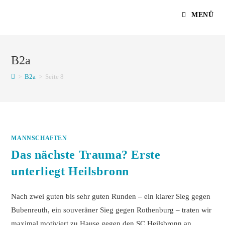
Zum
MENÜ
Inhalt
springen
B2a
>
B2a
>
Seite 8
MANNSCHAFTEN
Das nächste Trauma? Erste
unterliegt Heilsbronn
Nach zwei guten bis sehr guten Runden – ein klarer Sieg gegen
Bubenreuth, ein souveräner Sieg gegen Rothenburg – traten wir
maximal motiviert zu Hause gegen den SC Heilsbronn an,…