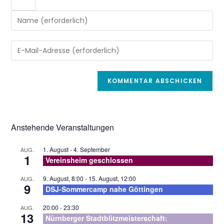
Gib
deinen
Namen
Gib
oder
deine
Benutzernamen
E-
zum
Mail-
Kommentieren
Adresse
ein
zum
Kommentieren
Anstehende Veranstaltungen
ein
1. August
-
4. September
AUG.
1
Vereinsheim geschlossen
9. August, 8:00
-
15. August, 12:00
AUG.
9
DSJ-Sommercamp nahe Göttingen
20:00
-
23:30
AUG.
13
Nürnberger Stadtblitzmeisterschaft: