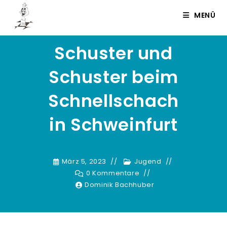
Zum
Dominik Bachhuber
MENÜ
Inhalt
springen
Schuster und
Schuster beim
Schnellschach
in Schweinfurt
März 5, 2023
Jugend
0 Kommentare
Dominik Bachhuber