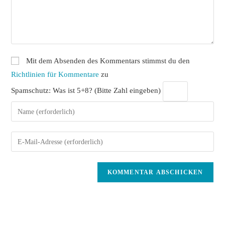
Mit dem Absenden des Kommentars stimmst du den
Richtlinien für Kommentare
zu
Spamschutz: Was ist 5+8? (Bitte Zahl eingeben)
Gib
deinen
Namen
Gib
oder
deine
Benutzernamen
E-
zum
Mail-
Kommentieren
Adresse
ein
zum
Kommentieren