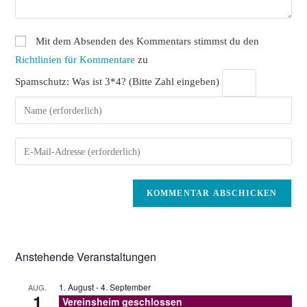
Mit dem Absenden des Kommentars stimmst du den
Richtlinien für Kommentare
zu
Spamschutz: Was ist 3*4? (Bitte Zahl eingeben)
Gib
deinen
Namen
Gib
oder
deine
Benutzernamen
E-
zum
Mail-
Kommentieren
Adresse
ein
zum
Kommentieren
Anstehende Veranstaltungen
ein
1. August
-
4. September
AUG.
1
Vereinsheim geschlossen