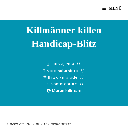
Zum
Martin Killmann
MENÜ
Inhalt
springen
Killmänner killen
Handicap-Blitz
Juli 24, 2019
Vereinsturniere
Blitzolympiade
0 Kommentare
Martin Killmann
Zuletzt am 26. Juli 2022 aktualisiert