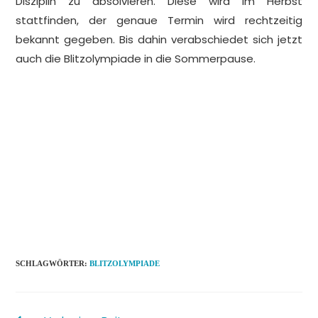
Disziplin zu absolvieren. Diese wird im Herbst
stattfinden, der genaue Termin wird rechtzeitig
bekannt gegeben. Bis dahin verabschiedet sich jetzt
auch die Blitzolympiade in die Sommerpause.
.
.
.
.
.
.
SCHLAGWÖRTER
:
BLITZOLYMPIADE