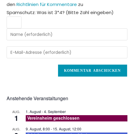
den
Richtlinien für Kommentare
zu
Spamschutz: Was ist 3*4? (Bitte Zahl eingeben)
Gib
deinen
Namen
Gib
oder
deine
Benutzernamen
E-
zum
Mail-
Kommentieren
Adresse
ein
zum
Kommentieren
Anstehende Veranstaltungen
ein
1. August
-
4. September
AUG.
1
Vereinsheim geschlossen
9. August, 8:00
-
15. August, 12:00
AUG.