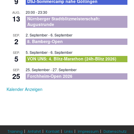
9
DSJ-Sommercamp nahe Göttingen
20:00
-
23:30
AUG.
13
Nürnberger Stadtblitzmeisterschaft:
Augustrunde
2. September
-
6. September
SEP.
2
8. Bamberg-Open
5. September
-
6. September
SEP.
5
VON UNS: 4. Blitz-Marathon (24h-Blitz 2026)
25. September
-
27. September
SEP.
25
Forchheim-Open 2026
Kalender Anzeigen
Training
Anfahrt
Kontakt
Links
Impressum
Datenschutz