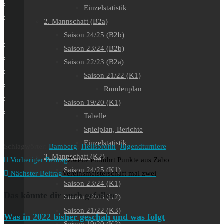
:
Einzelstatistik
:
2. Mannschaft (B2a)
Saison 24/25 (B2b)
:
Saison 23/24 (B2b)
:
Saison 22/23 (B2a)
:
Saison 21/22 (K1)
:
Rundenplan
:
Saison 19/20 (K1)
:
Tabelle
Spielplan, Berichte
Einzelstatistik
Schlagwörter
:
Bamberg
,
Heilsbronn
,
Jugendturniere
3. Mannschaft (K2)
Weitere
Vorheriger Beitrag
Zweite entführt Punkte aus Zabo
Saison 24/25 (K1)
Artikel
Nächster Beitrag
Vereinsmeisterschaft mal zwei
Saison 23/24 (K1)
ansehen
Das könnte dir auch gefallen
Saison 22/23 (K2)
Saison 21/22 (K3)
Was in 2022 bisher geschah und was folgt