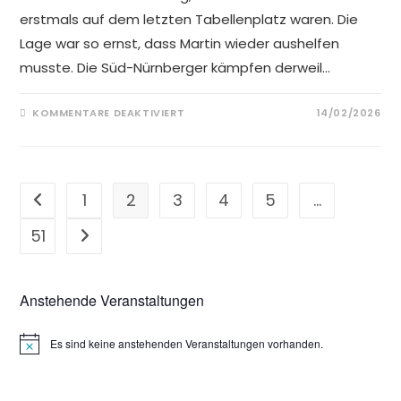
erstmals auf dem letzten Tabellenplatz waren. Die
Lage war so ernst, dass Martin wieder aushelfen
musste. Die Süd-Nürnberger kämpfen derweil…
FÜR
KOMMENTARE DEAKTIVIERT
14/02/2026
ERSTE
BESIEGT
SW
SÜD
II
MIT
5,5:2,5
1
2
3
4
5
…
Gehe zur vorherigen Seite
51
Gehe zur nächsten Seite
Anstehende Veranstaltungen
Es sind keine anstehenden Veranstaltungen vorhanden.