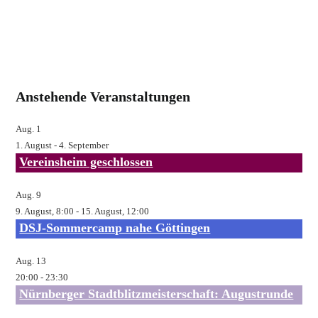
Anstehende Veranstaltungen
Aug.
1
1. August
-
4. September
Vereinsheim geschlossen
Aug.
9
9. August, 8:00
-
15. August, 12:00
DSJ-Sommercamp nahe Göttingen
Aug.
13
20:00
-
23:30
Nürnberger Stadtblitzmeisterschaft: Augustrunde