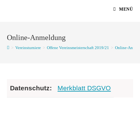
Zum
MENÜ
Inhalt
springen
Online-Anmeldung
>
Vereinsturniere
>
Offene Vereinsmeisterschaft 2019/21
>
Online-Anmel
Datenschutz:
Merkblatt DSGVO