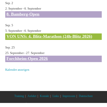
Sep.
2
2. September
-
6. September
8. Bamberg-Open
Sep.
5
5. September
-
6. September
VON UNS: 4. Blitz-Marathon (24h-Blitz 2026)
Sep.
25
25. September
-
27. September
Forchheim-Open 2026
Kalender anzeigen
Training
Anfahrt
Kontakt
Links
Impressum
Datenschutz
SC JÄKLECHEMIE TALENTE FRANKEN E.V.