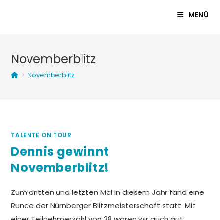
Zum
MENÜ
Inhalt
springen
Novemberblitz
>
Novemberblitz
TALENTE ON TOUR
Dennis gewinnt
Novemberblitz!
Zum dritten und letzten Mal in diesem Jahr fand eine
Runde der Nürnberger Blitzmeisterschaft statt. Mit
einer Teilnehmerzahl von 28 waren wir auch gut