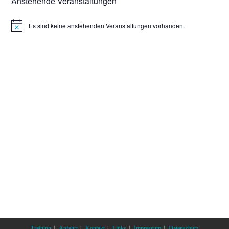
Anstehende Veranstaltungen
Es sind keine anstehenden Veranstaltungen vorhanden.
Training
Anfahrt
Kontakt
Links
Impressum
Datenschutz