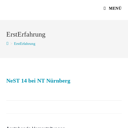
Zum
MENÜ
Inhalt
springen
ErstErfahrung
>
ErstErfahrung
NeST 14 bei NT Nürnberg