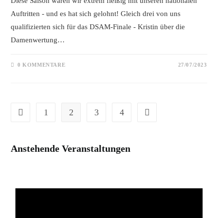
Diese Saison waren wir extrem fleißig mit unseren nationalen
Auftritten - und es hat sich gelohnt! Gleich drei von uns
qualifizierten sich für das DSAM-Finale - Kristin über die
Damenwertung…
0 KOMMENTARE
27/07/2023
1
2
3
4
Gehe zur vorherigen Seite
Gehe zur nächsten Seite
Anstehende Veranstaltungen