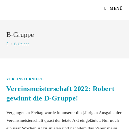
Zum
MENÜ
Inhalt
springen
B-Gruppe
>
B-Gruppe
VEREINSTURNIERE
Vereinsmeisterschaft 2022: Robert
gewinnt die D-Gruppe!
Vergangenen Freitag wurde in unserer diesjährigen Ausgabe der
Vereinsmeisterschaft quasi der letzte Akt eingeläutet: Nur noch
ein paar Wochen ist zu spielen und nachdem das Vereinsheim