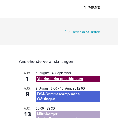
MENÜ
>
Partien der 3. Runde
Anstehende Veranstaltungen
1. August
-
4. September
AUG.
1
Vereinsheim geschlossen
9. August, 8:00
-
15. August, 12:00
AUG.
9
DSJ-Sommercamp nahe
Göttingen
20:00
-
23:30
AUG.
13
Nürnberger