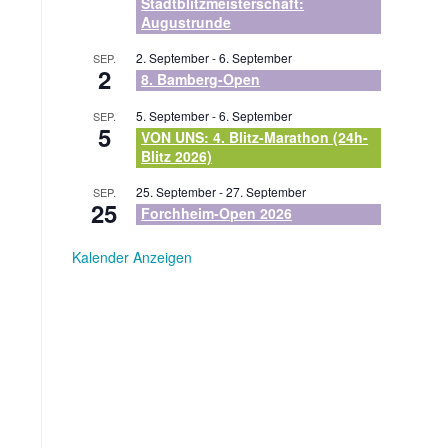
Stadtblitzmeisterschaft:
Augustrunde
2. September
-
6. September
SEP.
2
8. Bamberg-Open
5. September
-
6. September
SEP.
5
VON UNS: 4. Blitz-Marathon (24h-
Blitz 2026)
25. September
-
27. September
SEP.
25
Forchheim-Open 2026
Kalender Anzeigen