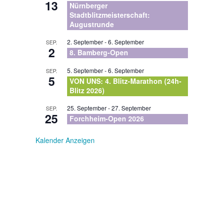
13
Nürnberger
Stadtblitzmeisterschaft:
Augustrunde
2. September
-
6. September
SEP.
2
8. Bamberg-Open
5. September
-
6. September
SEP.
5
VON UNS: 4. Blitz-Marathon (24h-
Blitz 2026)
25. September
-
27. September
SEP.
25
Forchheim-Open 2026
Kalender Anzeigen