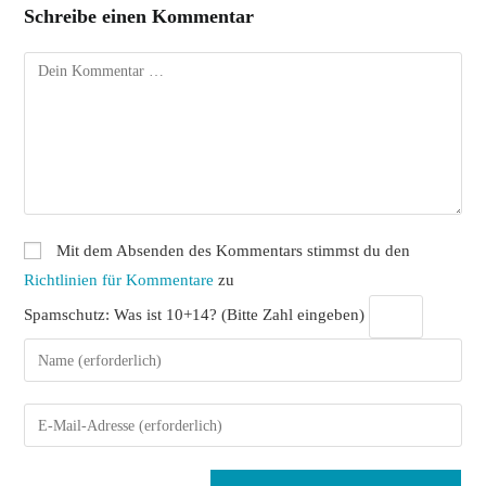
Schreibe einen Kommentar
Kommentar
Mit dem Absenden des Kommentars stimmst du den
Richtlinien für Kommentare
zu
Spamschutz: Was ist 10+14? (Bitte Zahl eingeben)
Gib
deinen
Namen
Gib
oder
deine
Benutzernamen
E-