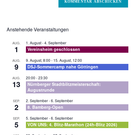
zum
Mail-
Kommentieren
Adresse
ein
zum
Kommentieren
Anstehende Veranstaltungen
ein
1. August
-
4. September
AUG.
1
Vereinsheim geschlossen
9. August, 8:00
-
15. August, 12:00
AUG.
9
DSJ-Sommercamp nahe Göttingen
20:00
-
23:30
AUG.
13
Nürnberger Stadtblitzmeisterschaft:
Augustrunde
2. September
-
6. September
SEP.
2
8. Bamberg-Open
5. September
-
6. September
SEP.
5
VON UNS: 4. Blitz-Marathon (24h-Blitz 2026)