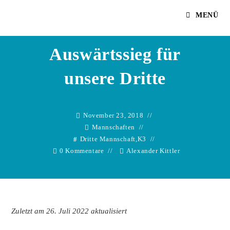
Zum
Alexander Kittler
MENÜ
Inhalt
springen
Auswärtssieg für
unsere Dritte
November 23, 2018
Mannschaften
Dritte Mannschaft
,
K3
0 Kommentare
Alexander Kittler
Zuletzt am 26. Juli 2022 aktualisiert