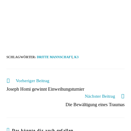
:
:
:
:
SCHLAGWÖRTER
:
DRITTE MANNSCHAFT
,
K3
Weitere
Vorheriger Beitrag
Artikel
Joseph Homi gewinnt Einweihungsturnier
ansehen
Nächster Beitrag
Die Bewältigung eines Traumas
Das könnte dir auch gefallen