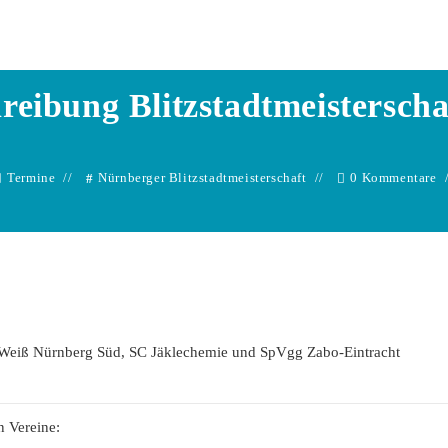
Dennis Adelhuette
reibung Blitzstadtmeisterscha
Termine
Nürnberger Blitzstadtmeisterschaft
0 Kommentare
-Weiß Nürnberg Süd, SC Jäklechemie und SpVgg Zabo-Eintracht
n Vereine: