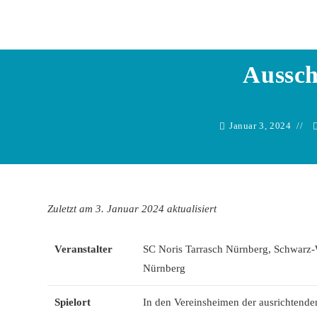
Zum
Inhalt
springen
Aussch
Januar 3, 2024
Zuletzt am 3. Januar 2024 aktualisiert
Veranstalter
SC Noris Tarrasch Nürnberg, Schwarz
Nürnberg
Spielort
In den Vereinsheimen der ausrichtende