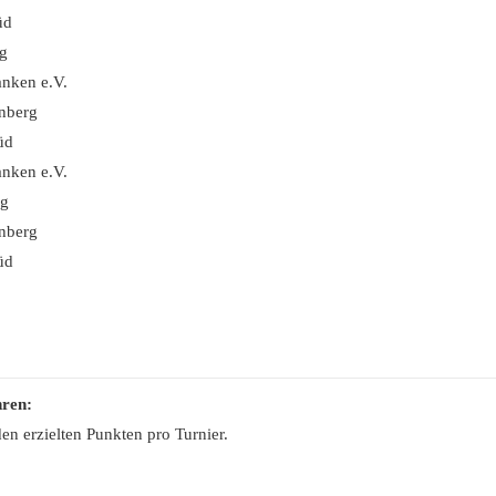
üd
rg
anken e.V.
nberg
üd
anken e.V.
rg
nberg
üd
ren:
n erzielten Punkten pro Turnier.